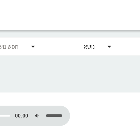
נושא
נגן
אודיו
00:00
השתמש
במקש
למעלה/למטה