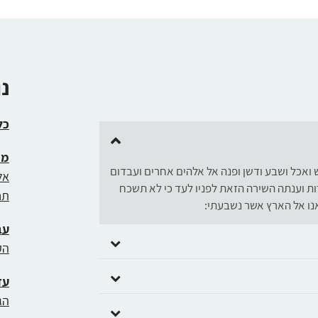
כדי
להגביר
או
להנמיך
עוצמת
נ
שמע.
כל
מי
ואכל ושבע ודשן ופנה אל אלהים אחרים ועבדום
אל
רות וענתה השירה הזאת לפניו לעד כי לא תשכח
תח
אנו אל הארץ אשר נשבעתי:
עב
הק
עד
הג