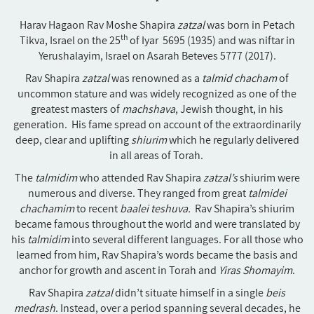
*
Harav Hagaon Rav Moshe Shapira
zatzal
was born in Petach
th
Tikva, Israel on the 25
of Iyar 5695 (1935) and was niftar in
Yerushalayim, Israel on Asarah Beteves 5777 (2017).
Rav Shapira
zatzal
was renowned as a
talmid chacham
of
uncommon stature and was widely recognized as one of the
greatest masters of
machshava
, Jewish thought, in his
generation. His fame spread on account of the extraordinarily
deep, clear and uplifting
shiurim
which he regularly delivered
in all areas of Torah.
The
talmidim
who attended Rav Shapira
zatzal’s
shiurim were
numerous and diverse. They ranged from great
talmidei
chachamim
to recent
baalei teshuva.
Rav Shapira’s shiurim
became famous throughout the world and were translated by
his
talmidim
into several different languages. For all those who
learned from him, Rav Shapira’s words became the basis and
anchor for growth and ascent in Torah and
Yiras Shomayim
.
Rav Shapira
zatzal
didn’t situate himself in a single
beis
medrash
. Instead, over a period spanning several decades, he