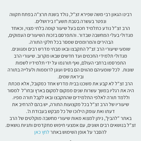
רבינו הגאון רבי משה שפירא זצ"ל, נולד בשנת תרצ"ה בפתח תקווה
ונפטר בעשרה בטבת תשע"ז בירושלים.
הרב זצ"ל נודע כתלמיד חכם בעל שיעור קומה בלתי מצוי, וכאחד
מגדולי בעלי המחשבה שבדור. והתפרסם בזכות השיעורים העמוקים,
הבהירים והמרוממים שמסר בכל חלקי התורה.
שומעי שיעורי הרב זצ"ל התקבצו ובאו מבתי מדרש רבים ומגוונים.
מגדולי תלמידי החכמים ועד חדשים שבאו מקרוב. שיעורי הרב
התפרסמו ברחבי העולם, ואף תורגמו על ידי תלמידיו לשפות
שונות. לכל שומעיהם מהווים הם בסיס ועוגן לרוממות ולעלייה בתורה
וביראת שמים.
הרב זצ"ל לא קבע את משכנו בבית מדרש אחד כמקובל, אלא מכתת
היה את רגליו במשך עשרות שנים ממקום למקום בארץ ובחו"ל למסור
וללמד תורה לאלפי התלמידים שהתקבצו ובאו לקבל תורה מפיו.
שיעוריו של הרב זצ"ל בכל מקצועות התורה, יש בהם להרחיב את
דעתו ואת עומק הילוכו של כל מבקש בעבודת ה'.
באתר "להבין", ניתן למצוא מאות שיעורי מחשבה מוקלטים של הרב
זצ"ל בנושאים רבים ושונים, עם אמצעי חיפוש מתקדמים ותגיות נושאים.
להסבר על אופן השימוש באתר
לחץ כאן