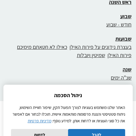
ראש השנה
שבוע
חודש - שבוע
שבועות
בעצרת נידונים על פירות האילן
כאילו לא חטאתם מימיכם
פירות האילן
שמיטין ויובלות
שנה
שנ"ה ימים
ניהול הסכמה
האתר שלנו משתמש בעוגיות לצורך תפעול תקין, שיפור חוויית השימוש,
Instructions
הוראות הפעלה
יצירת קשר
להבין
ניתוח סטטיסטי והצגת פרסומות מותאמות אישית. תוכלו לבחור אם לאפשר
מדיניות פרטיות
שיעורים לתלמידים
תנאי שימוש באתר
את כל סוגי העוגיות או לדחות אותן. למידע נוסף:
מדיניות פרטיות
Ⓒ2026כל הזכויות שמורות
לקבל
לדחות
Created by