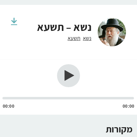
נשא – תשעא
נשא
תשעא
גן
ודיו
00:00
00:00
מקורות