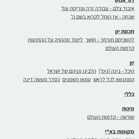
איבוד צלם - עבודה זרה ופריקת עול
שכחה - אז הוחל לקרוא בשם ה'
חכמת יון
להשכיחם תורתך - חושך
לימוד מההויה על ההתהוות
קדמות העולם
יון
היכל - בינה [גימ']
הלבינו פניהם של ישראל
המתנשא לכל לראש
טמאו השמנים
כסדר מעשה דינה
כללי
מינות
שורשה - קדמות העולם
מקומות בא"י