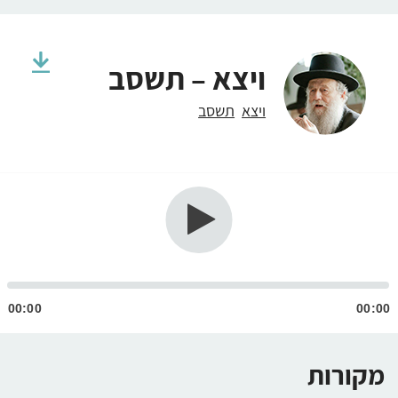
ויצא – תשסב
ויצא
תשסב
גן
ודיו
00:00
00:00
מקורות