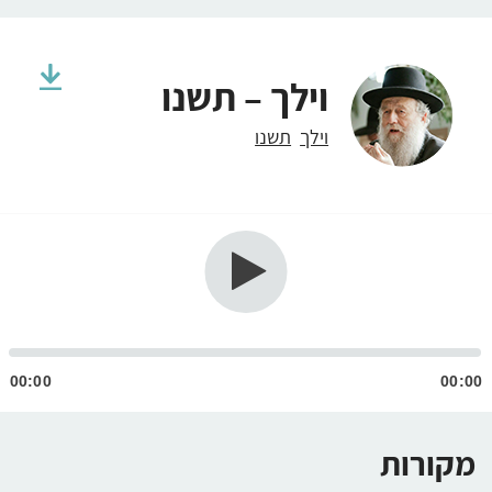
וילך – תשנו
וילך
תשנו
גן
ודיו
00:00
00:00
מקורות