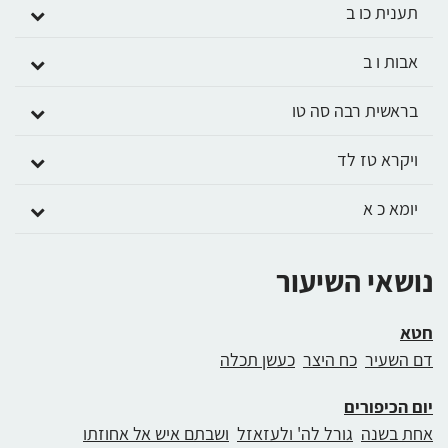
תענית כו ב
אבות ו ב
בראשית רבה סה טו
ויקרא טז לד
יומא כ א
נושאי השיעור
חטא
דם השעיר
כח היצר
כעשן תכלה
יום הכיפורים
אחת בשנה
גורל לה' ולעזאזל
ושבתם איש אל אחוזתו