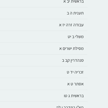
בראשית יב א
תענית ה ב
עבודה זרה יז א
משלי ב יט
מסילת ישרים א
סנהדרין קב ב
זכריה יד ט
אסתר ט א
בראשית ג טו
רש"י במדבר י לה