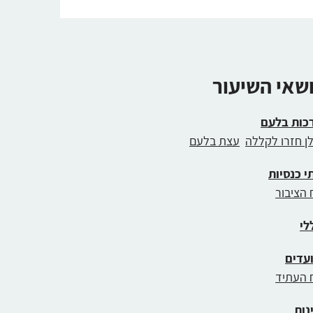
ושאי השיעור
כות בלעם
לן חזרו לקללה
עצת בלעם
י כנסיות
 הציבור
לי
עדים
 העתיד
נות