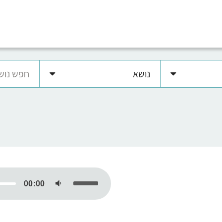
נושא
נגן
אודיו
00:00
השתמש
במקש
למעלה/למטה