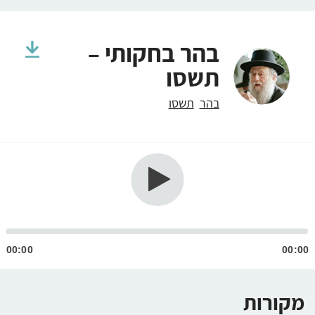
בהר בחקותי –
תשסו
בהר
תשסו
גן
ודיו
00:00
00:00
מקורות