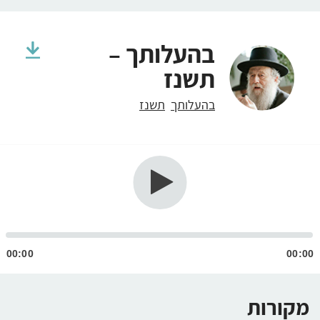
בהעלותך –
תשנז
בהעלותך
תשנז
גן
ודיו
00:00
00:00
מקורות