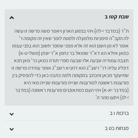
שבת קטו ב
ת"ר {במדבר י-לה} ויהי בנסוע הארון ויאמר משה פרשה זו עשה
לה הקב"ה סימניות מלמעלה ולמטה לומר שאין זה מקומה ר'
אומר לא מן השם הוא זה אלא מפני שספר חשוב הוא בפני עצמו
כמאן אזלא הא דא"ר שמואל בר נחמן א"ר יונתן {משלי ט-א}
חצבה עמודיה שבעה אלו שבעה ספרי תורה כמאן כר' מאן תנא
דפליג עליה דר' רשב"ג הוא דתניא רשב"ג אומר עתידה פרשה זו
שתיעקר מכאן ותכתב במקומה ולמה כתבה כאן כדי להפסיק בין
פורענות ראשונה לפורענות שנייה פורענות שנייה מאי היא
{במדבר יא-א} ויהי העם כמתאוננים פורענות ראשונה {במדבר
י-לג} ויסעו מהר ה'
ברכות ו ב
מנחות כט ב