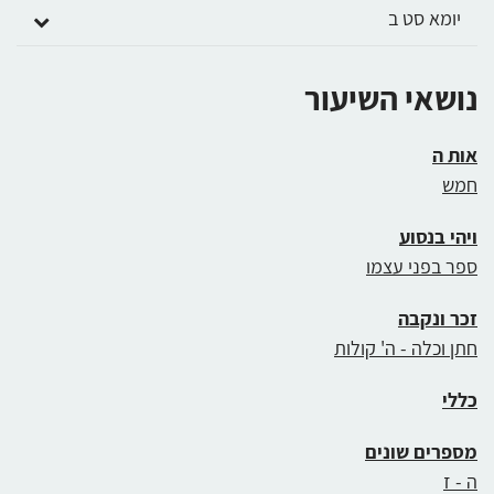
יומא סט ב
נושאי השיעור
אות ה
חמש
ויהי בנסוע
ספר בפני עצמו
זכר ונקבה
חתן וכלה - ה' קולות
כללי
מספרים שונים
ה - ז