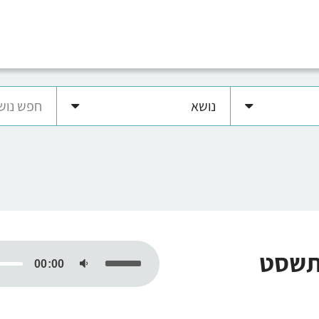
נושא
נגן
 תשסט
אודיו
00:00
השתמש
במקש
למעלה/למטה