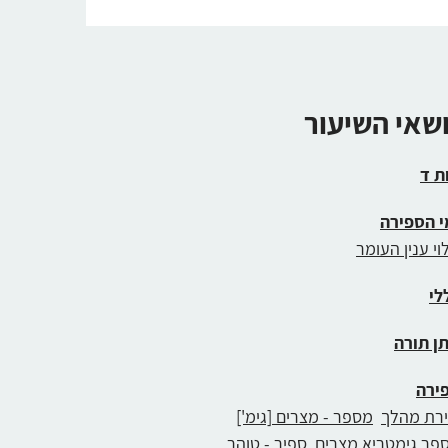
ושאי השיעור
ת ד
י הספירה
לוי ענין העומר
לי
ן תורה
ירה
ירת מהלך
מספר - מצרים [גימ']
פר גימטריא מצרים
ספיר - טוהר