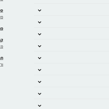
ספ
מק
פנ
קר
מד
תפ
ור