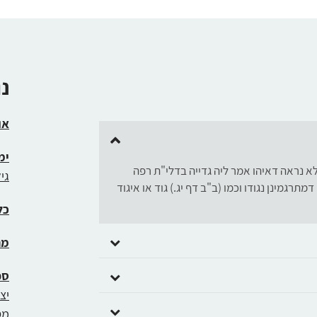
כדי
להגביר
או
להנמיך
עוצמת
נ
שמע.
או
ימ
לא נראה דאיהו אמר ליה גדייה בדלי"ת רפה
גי
רגמינן נגודו וכמו (ב"ב דף יג.) גוד או איגוד
כל
מת
ספ
יצ
מס