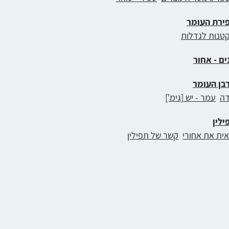
ירת העומר
טנות לגדלות
ים - אחור
בן העומר
ה
עמר - יש [גימ']
ילין
אית את אחורי
קשר של תפילין