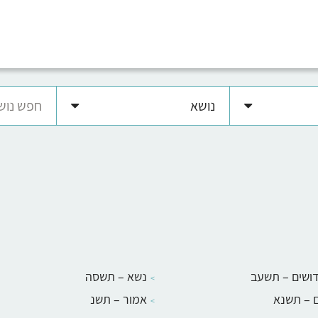
נושא
ושים – תשעב
נשא – תשסה
 – תשנא
אמור – תשנ