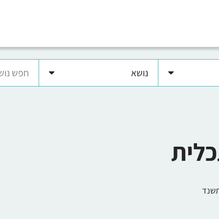
נושא
כלית
תשנד