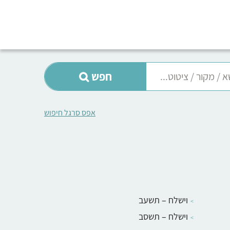
חפש
אפס סרגל חיפוש
וישלח – תשעב
וישלח – תשסב