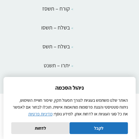
קורח – תשסז
בשלח – תשסו
בשלח – תשס
יתרו – תשנט
ניהול הסכמה
האתר שלנו משתמש בעוגיות לצורך תפעול תקין, שיפור חוויית השימוש,
Instructions
הוראות הפעלה
יצירת קשר
להבין
ניתוח סטטיסטי והצגת פרסומות מותאמות אישית. תוכלו לבחור אם לאפשר
מדיניות פרטיות
שיעורים לתלמידים
תנאי שימוש באתר
את כל סוגי העוגיות או לדחות אותן. למידע נוסף:
מדיניות פרטיות
Ⓒ2026כל הזכויות שמורות
לקבל
לדחות
Created by