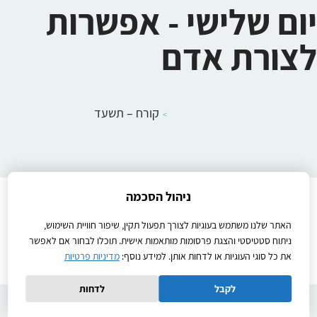
יום שלישי - אפשרות
לצורת אדם
קורח – תשעד
ניהול הסכמה
Instructions
הוראות הפעלה
יצירת קשר
להבין
מדיניות פרטיות
שיעורים לתלמידים
תנאי שימוש באתר
האתר שלנו משתמש בעוגיות לצורך תפעול תקין, שיפור חוויית השימוש,
Ⓒ2026כל הזכויות שמורות
ניתוח סטטיסטי והצגת פרסומות מותאמות אישית. תוכלו לבחור אם לאפשר
את כל סוגי העוגיות או לדחות אותן. למידע נוסף:
מדיניות פרטיות
Created by
לקבל
לדחות