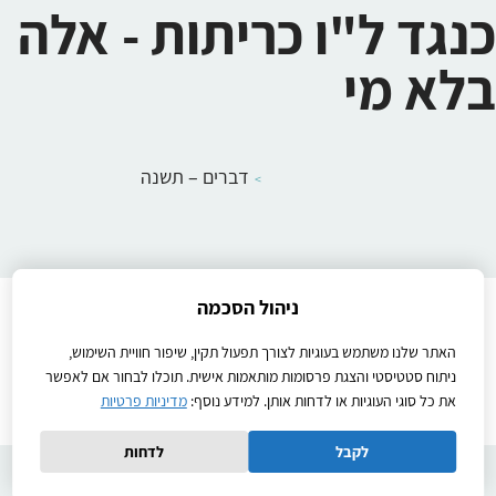
כנגד ל"ו כריתות - אלה
בלא מי
דברים – תשנה
ניהול הסכמה
Instructions
הוראות הפעלה
יצירת קשר
להבין
מדיניות פרטיות
שיעורים לתלמידים
תנאי שימוש באתר
האתר שלנו משתמש בעוגיות לצורך תפעול תקין, שיפור חוויית השימוש,
Ⓒ2026כל הזכויות שמורות
ניתוח סטטיסטי והצגת פרסומות מותאמות אישית. תוכלו לבחור אם לאפשר
את כל סוגי העוגיות או לדחות אותן. למידע נוסף:
מדיניות פרטיות
Created by
לקבל
לדחות