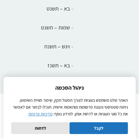
בא – תשנט
שמות – תשנט
ויגש – תשנח
בא – תשנז
ניהול הסכמה
האתר שלנו משתמש בעוגיות לצורך תפעול תקין, שיפור חוויית השימוש,
Instructions
הוראות הפעלה
יצירת קשר
להבין
ניתוח סטטיסטי והצגת פרסומות מותאמות אישית. תוכלו לבחור אם לאפשר
מדיניות פרטיות
שיעורים לתלמידים
תנאי שימוש באתר
את כל סוגי העוגיות או לדחות אותן. למידע נוסף:
מדיניות פרטיות
Ⓒ2026כל הזכויות שמורות
לקבל
לדחות
Created by